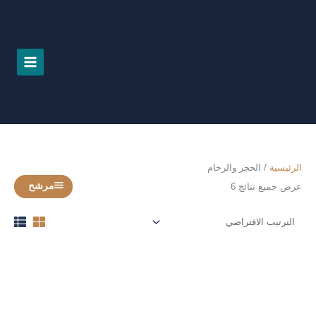
خطي
لى
لمحتوى
الرئيسية
/ الحجر والرخام
مرشح
عرض جميع نتائج 6