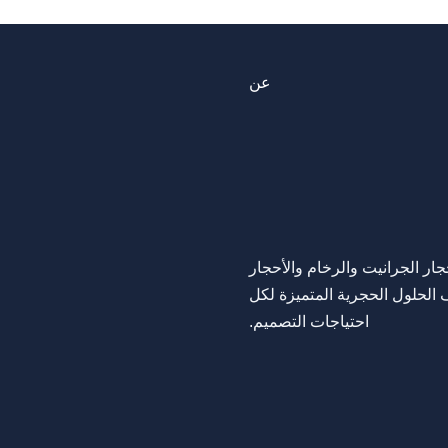
عن
م 2009، تقدم شركة Kangsheng Stone أحجار الجرانيت والرخام والأحجار
 الحلول الحجرية المتميزة لكل
احتياجات التصميم.