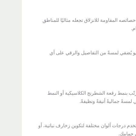
 خصائصه المقاومة للانزلاق تجعله مثاليًا للمناطق
م.
هو يُضفي لمسةً من التفاصيل والرقي على أي
رتّب بنمط رقعة الشطرنج الكلاسيكية أو النمط
لمسةً جماليةً أنيقةً ونظيفةً.
تخدم درجات ألوان مختلفة لتكوين زخارف نباتية، أو
 حمامك.