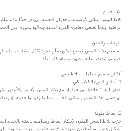
الاستحمام
بلاط البنس مثالي لأرضيات وجدران الحمام، ويوفر حلاً آمنًا وأنيقًا.
الرطبة، بينما يُضفي مظهره الفريد لمسة جمالية مميزة على الحما
اللهجات والحدود
استخدم بلاط البنس كقطع ديكورية أو حدود تُكمّل بلاط حمامك. ف
تصميم، مُضفيًا عليه مظهرًا متماسكًا وأنيقًا.
أفكار تصميم حمامات ببلاط بيني
1. أحادي اللون الكلاسيكي
أضف لمسةً خالدةً إلى حمامك مع بلاط البنس الأسود والأبيض المُ
الهندسي. هذا التصميم مثالي للحمامات التقليدية والحديثة، إذ يُضفي 
2. أنماط ملونة
جرّب بلاط البنس الملون لابتكار أنماط وتصاميم نابضة بالحياة. اس
أشكال هندسية، أو فنون تجريدية، لإضفاء لمسة مرحة وحيوية على