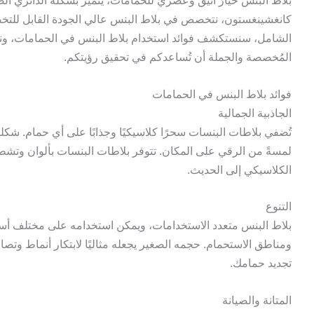
بلاط البنس خيارٌ أنيقٌ وعصريٌّ للحمامات، يتميّز بشكله الدائري الص
كانغشينغستون، نتخصص في بلاط البنس عالي الجودة القابل للتخصي
الشامل، سنستكشف فوائد استخدام بلاط البنس في الحمامات، ونقدّم
المُخصصة والجملة أن تُساعدكم في تحقيق رؤيتكم.
فوائد بلاط البنس في الحمامات
الجاذبية الجمالية
تُضفي بلاطات البنسات سحرًا كلاسيكيًا وجذابًا على أي حمام. شكله
لمسةً من الرقي على المكان. تتوفر بلاطات البنسات بألوان وتش
الكلاسيكي إلى الحديث.
التنوع
بلاط البنس متعدد الاستخدامات، ويمكن استخدامه على مختلف أسط
ومناطق الاستحمام. حجمه الصغير يجعله مثاليًا لابتكار أنماط وتصا
تجديد حمامك.
المتانة والصيانة