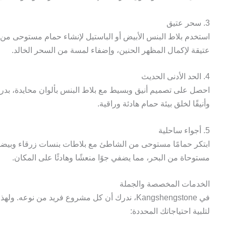
3. سحر عتيق
استخدم بلاط البنس الأبيض أو الباستيل لإنشاء حمام مستوحى من
عتيقة لإكمال المظهر الحنين، وإضفاء لمسة من السحر الخالد.
4. الحد الأدنى الحديث
احصل على تصميم أنيق وبسيط مع بلاط البنس بألوان محايدة، بدرجا
وأنيقًا لخلق بيئة حمام هادئة وراقية.
5. أجواء ساحلية
ابتكر حمامًا مستوحى من الشاطئ مع بلاطات بنسات زرقاء وبيضاء
مستوحاة من البحر، مما يضفي جوًا منعشًا وهادئًا على المكان.
الخدمات المخصصة والجملة
في Kangshengstone، ندرك أن كل مشروع فريد من ن
لتلبية احتياجاتك المحددة: