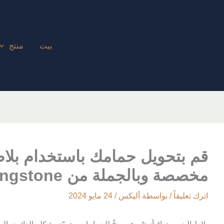
بيت
منتج
مخصصة وبالجملة من Kangshengstone
اترك تعليقاً
/ بواسطة
أليكس
/
24 مايو 2024