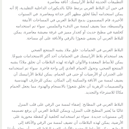
التطبيقات الحديثة لبلاط الأرابيسك: أناقة معاصرة
في حين أن البلاط العربي يرتبط غالبًا بالديكورات الداخلية التقليدية، إلا أنه
يمكن استخدامه أيضًا لخلق مظهر أكثر حداثة ومعاصرة. في السنوات
الأخيرة، قام المصممون بدمج البلاط العربي في المساحات الأنيقة
والبسيطة، مما يضيف لمسة من الدفء والملمس. سواء تم استخدامه
كخلفية في مطبخ حديث أو كجدار مميز في غرفة معيشة معاصرة، يمكن
للبلاط العربي أن يضفي شعورًا بالرقي والأناقة على أي مساحة.
البلاط العربي في الحمامات: خلق ملاذ يشبه المنتجع الصحي
يعد استخدام بلاط الأرابيسك في الحمامات أحد أكثر الاستخدامات شيوعًا.
يمكن للأنماط المعقدة والألوان الهادئة لهذه البلاطات أن تخلق ملاذًا يشبه
المنتجع الصحي، وتحول الحمام العادي إلى واحة فاخرة. سواء تم استخدامه
على الجدران أو الأرضيات أو حتى في الحمام، يمكن لبلاط الأرابيسك أن
يضيف لمسة من الأناقة والسكينة إلى المكان. يمكن للزخارف الهندسية
والتصميمات الزهرية أن تخلق شعورًا بالانسجام والهدوء، مما يجعل الحمام
مكانًا للاسترخاء والتجديد.
البلاط العربي في المطابخ: إضفاء لمسة من الرقي على قلب المنزل
غالبًا ما يُعتبر المطبخ قلب المنزل، ويمكن للبلاط العربي أن يرفع تصميمه
إلى مستويات جديدة. سواء تم استخدامه كخلفية أو كنقطة محورية على
الأرضية، يمكن لهذه البلاطات أن تضيف لمسة من الرقي والأناقة إلى
المطبخ. يمكن للأنماط المعقدة والألوان الغنية للبلاط العربي أن تخلق تأثيرًا