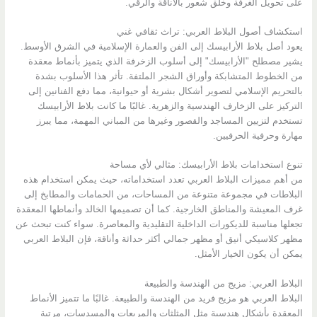
على تحويل الغرفة وخلق شعور بالأناقة والرقي.
استكشاف أصول البلاط العربي: تراث ثقافي غني
يعود أصل بلاط الأرابيسك إلى الفن والعمارة الإسلامية في الشرق الأوسط.
يشير مصطلح "الأرابيسك" إلى أسلوب الزخرفة الذي يتميز بأنماط معقدة
من الخطوط المتشابكة وأوراق الشجر الملتفة. تأثر هذا الأسلوب بشدة
بالتحريم الإسلامي لتصوير أشكال بشرية أو حيوانية، مما دفع الفنانين إلى
التركيز على الزخارف الهندسية والزهرية. غالبًا ما كانت بلاط الأرابيسك
تستخدم لتزيين المساجد والقصور وغيرها من المباني المهمة، مما يبرز
مهارة وحرفية الحرفيين.
تنوع استخدامات بلاط الأرابيسك: مثالي لأي مساحة
من أهم مميزات البلاط العربي تعدد استخداماته، حيث يمكن استخدام هذه
البلاطات في مجموعة متنوعة من المساحات، من الحمامات والمطابخ إلى
غرف المعيشة والمناطق الخارجية. كما أن تصميمها الخالد وأنماطها المعقدة
تجعلها مناسبة للديكورات الداخلية التقليدية والمعاصرة. سواء كنت تبحث عن
مظهر كلاسيكي أنيق أو مظهر جمالي أكثر حداثة وأناقة، فإن البلاط العربي
يمكن أن يكون الخيار الأمثل.
البلاط العربي: مزيج من الهندسة والطبيعة
البلاط العربي هو مزيج فريد من الهندسة والطبيعة. غالبًا ما تتميز الأنماط
المعقدة بأشكال هندسية مثل المثلثات والمربعات والمسدسات، مرتبة