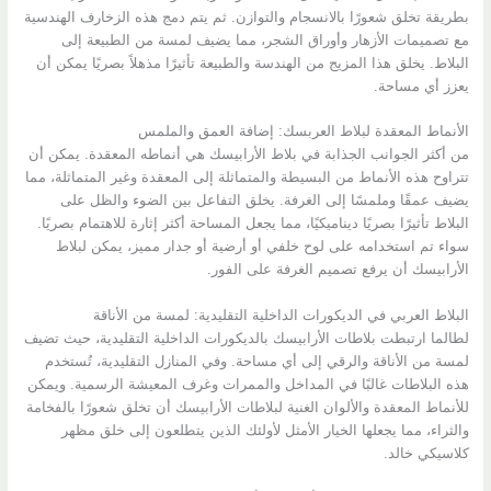
بطريقة تخلق شعورًا بالانسجام والتوازن. ثم يتم دمج هذه الزخارف الهندسية
مع تصميمات الأزهار وأوراق الشجر، مما يضيف لمسة من الطبيعة إلى
البلاط. يخلق هذا المزيج من الهندسة والطبيعة تأثيرًا مذهلاً بصريًا يمكن أن
يعزز أي مساحة.
الأنماط المعقدة لبلاط العربسك: إضافة العمق والملمس
من أكثر الجوانب الجذابة في بلاط الأرابيسك هي أنماطه المعقدة. يمكن أن
تتراوح هذه الأنماط من البسيطة والمتماثلة إلى المعقدة وغير المتماثلة، مما
يضيف عمقًا وملمسًا إلى الغرفة. يخلق التفاعل بين الضوء والظل على
البلاط تأثيرًا بصريًا ديناميكيًا، مما يجعل المساحة أكثر إثارة للاهتمام بصريًا.
سواء تم استخدامه على لوح خلفي أو أرضية أو جدار مميز، يمكن لبلاط
الأرابيسك أن يرفع تصميم الغرفة على الفور.
البلاط العربي في الديكورات الداخلية التقليدية: لمسة من الأناقة
لطالما ارتبطت بلاطات الأرابيسك بالديكورات الداخلية التقليدية، حيث تضيف
لمسة من الأناقة والرقي إلى أي مساحة. وفي المنازل التقليدية، تُستخدم
هذه البلاطات غالبًا في المداخل والممرات وغرف المعيشة الرسمية. ويمكن
للأنماط المعقدة والألوان الغنية لبلاطات الأرابيسك أن تخلق شعورًا بالفخامة
والثراء، مما يجعلها الخيار الأمثل لأولئك الذين يتطلعون إلى خلق مظهر
كلاسيكي خالد.