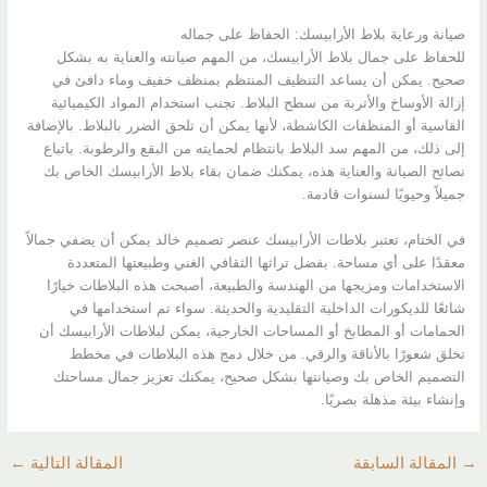
صيانة ورعاية بلاط الأرابيسك: الحفاظ على جماله
للحفاظ على جمال بلاط الأرابيسك، من المهم صيانته والعناية به بشكل
صحيح. يمكن أن يساعد التنظيف المنتظم بمنظف خفيف وماء دافئ في
إزالة الأوساخ والأتربة من سطح البلاط. تجنب استخدام المواد الكيميائية
القاسية أو المنظفات الكاشطة، لأنها يمكن أن تلحق الضرر بالبلاط. بالإضافة
إلى ذلك، من المهم سد البلاط بانتظام لحمايته من البقع والرطوبة. باتباع
نصائح الصيانة والعناية هذه، يمكنك ضمان بقاء بلاط الأرابيسك الخاص بك
جميلاً وحيويًا لسنوات قادمة.
في الختام، تعتبر بلاطات الأرابيسك عنصر تصميم خالد يمكن أن يضفي جمالاً
معقدًا على أي مساحة. بفضل تراثها الثقافي الغني وطبيعتها المتعددة
الاستخدامات ومزيجها من الهندسة والطبيعة، أصبحت هذه البلاطات خيارًا
شائعًا للديكورات الداخلية التقليدية والحديثة. سواء تم استخدامها في
الحمامات أو المطابخ أو المساحات الخارجية، يمكن لبلاطات الأرابيسك أن
تخلق شعورًا بالأناقة والرقي. من خلال دمج هذه البلاطات في مخطط
التصميم الخاص بك وصيانتها بشكل صحيح، يمكنك تعزيز جمال مساحتك
وإنشاء بيئة مذهلة بصريًا.
→
المقالة السابقة
المقالة التالية
←