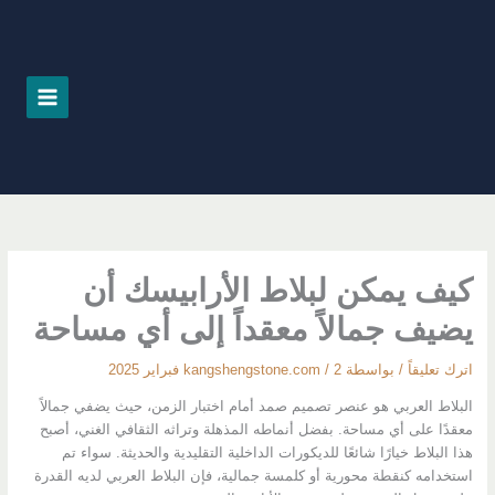
خطي
لى
لمحتوى
كيف يمكن لبلاط الأرابيسك أن
يضيف جمالاً معقداً إلى أي مساحة
اترك تعليقاً
/ بواسطة
2 فبراير 2025
/
kangshengstone.com
البلاط العربي هو عنصر تصميم صمد أمام اختبار الزمن، حيث يضفي جمالاً
معقدًا على أي مساحة. بفضل أنماطه المذهلة وتراثه الثقافي الغني، أصبح
هذا البلاط خيارًا شائعًا للديكورات الداخلية التقليدية والحديثة. سواء تم
استخدامه كنقطة محورية أو كلمسة جمالية، فإن البلاط العربي لديه القدرة