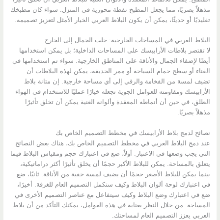
مذهلاً بصريًا، مما يجعل المطبخ نقطة محورية في المنزل. سواء كان مطبخك
تقليديًا أو حديثًا، يمكن أن يكون البلاط العربي الخيار الأمثل لتعزيز تصميمه.
البلاط العربي في المساحات الخارجية: جلب الجمال إلى الخارج
لا تقتصر بلاطات الأرابيسك على المساحات الداخلية؛ بل يمكن استخدامها
أيضًا لإضفاء الجمال والأناقة على المناطق الخارجية. سواء تم استخدامها في
الفناء أو سطح حمام السباحة أو ممر الحديقة، يمكن لهذه البلاطات أن
تضيف لمسة من الفخامة والرقي إلى أي مساحة خارجية. إن متانة بلاط
الأرابيسك ومقاومته للعوامل الجوية تجعله خيارًا عمليًا للاستخدام في الهواء
الطلق، في حين أن أنماطه المعقدة وألوانه الغنية يمكن أن تخلق تأثيرًا
مذهلاً بصريًا.
نصائح لدمج بلاط الأرابيسك في مخطط التصميم الخاص بك
عند دمج البلاط العربي في مخطط التصميم الخاص بك، هناك بعض النصائح
التي يجب وضعها في الاعتبار. أولاً، ضع في اعتبارك حجم ومقياس البلاط فيما
يتعلق بالمساحة. يمكن للبلاط الأكبر حجمًا أن يخلق تأثيرًا أكثر دراماتيكية،
بينما يمكن للبلاط الأصغر حجمًا أن يضيف لمسة خفية من الأناقة. ثانيًا، ضع
في اعتبارك لوحة ألوان البلاط وكيف ستكمل التصميم العام للغرفة. أخيرًا،
ضع في اعتبارك وضع البلاط وكيف سيتفاعل مع عناصر التصميم الأخرى في
المساحة. من خلال النظر بعناية في هذه العوامل، يمكنك التأكد من أن بلاط
العربي يعزز التصميم العام لمساحتك.