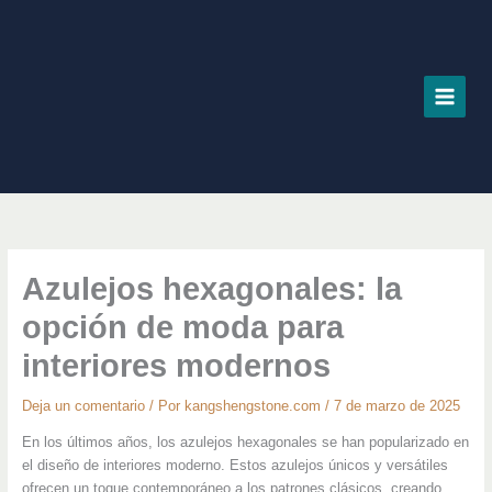
Ir
al
contenido
Azulejos hexagonales: la
opción de moda para
interiores modernos
Deja un comentario
/ Por
kangshengstone.com
/
7 de marzo de 2025
En los últimos años, los azulejos hexagonales se han popularizado en
el diseño de interiores moderno. Estos azulejos únicos y versátiles
ofrecen un toque contemporáneo a los patrones clásicos, creando