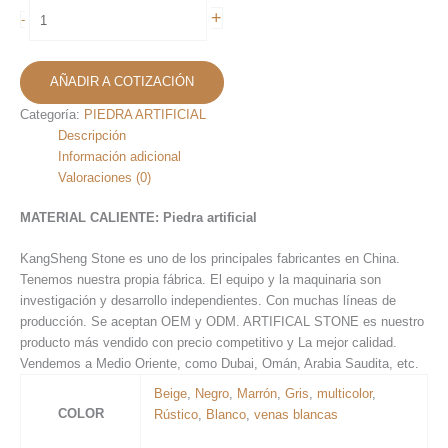
Artifical
+
-
Stone
KS-
37
AÑADIR A COTIZACIÓN
cantidad
Categoría:
PIEDRA ARTIFICIAL
Descripción
Información adicional
Valoraciones (0)
MATERIAL CALIENTE:
Piedra artificial
KangSheng Stone es uno de los principales fabricantes en China.
Tenemos nuestra propia fábrica. El equipo y la maquinaria son
investigación y desarrollo independientes. Con muchas líneas de
producción. Se aceptan OEM y ODM. ARTIFICAL STONE es nuestro
producto más vendido con precio competitivo y La mejor calidad.
Vendemos a Medio Oriente, como Dubai, Omán, Arabia Saudita, etc.
Beige
,
Negro
,
Marrón
,
Gris
,
multicolor
,
COLOR
Rústico
,
Blanco
,
venas blancas